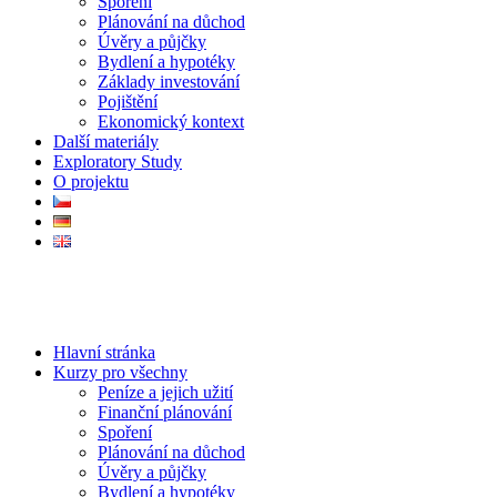
Spoření
Plánování na důchod
Úvěry a půjčky
Bydlení a hypotéky
Základy investování
Pojištění
Ekonomický kontext
Další materiály
Exploratory Study
O projektu
Hlavní stránka
Kurzy pro všechny
Peníze a jejich užití
Finanční plánování
Spoření
Plánování na důchod
Úvěry a půjčky
Bydlení a hypotéky